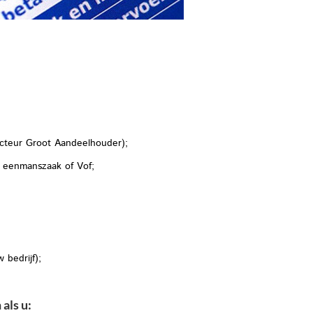
ecteur Groot Aandeelhouder);
n eenmanszaak of Vof;
bedrijf);
als u: