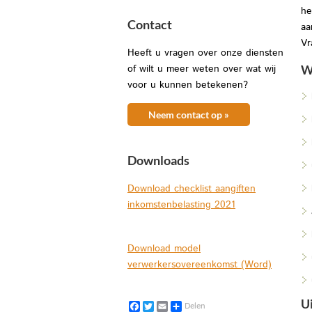
he
Contact
aa
Vr
Heeft u vragen over onze diensten
of wilt u meer weten over wat wij
Wi
voor u kunnen betekenen?
Neem contact op »
Downloads
Download checklist aangiften
inkomstenbelasting 2021
Download model
verwerkersovereenkomst (Word)
U
Facebook
Twitter
Email
Delen