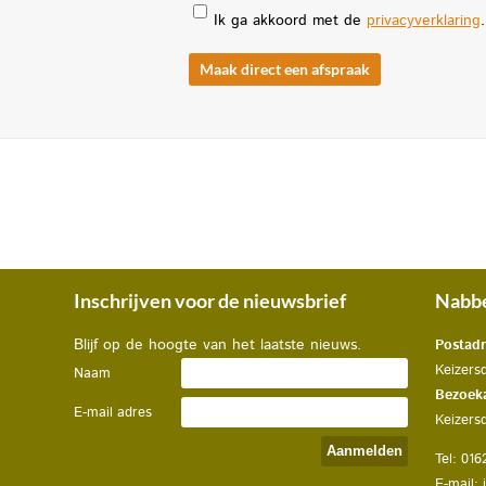
Ik ga akkoord met de
privacyverklaring
.
Inschrijven voor de nieuwsbrief
Nabbe
Blijf op de hoogte van het laatste nieuws.
Postadr
Keizers
Naam
Bezoek
E-mail adres
Keizers
Tel: 016
E-mail: