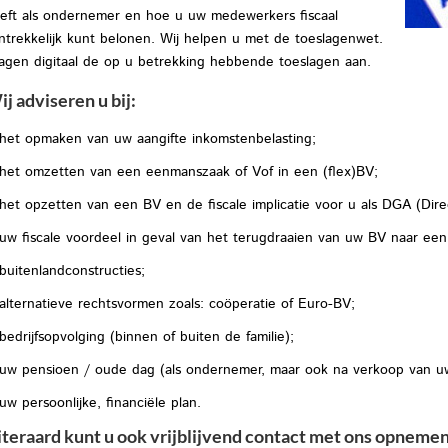
eft als ondernemer en hoe u uw medewerkers fiscaal
ntrekkelijk kunt belonen. Wij helpen u met de toeslagenwet.
agen digitaal de op u betrekking hebbende toeslagen aan.
j adviseren u bij:
het opmaken van uw aangifte inkomstenbelasting;
het omzetten van een eenmanszaak of Vof in een (flex)BV;
het opzetten van een BV en de fiscale implicatie voor u als DGA (Dir
uw fiscale voordeel in geval van het terugdraaien van uw BV naar ee
buitenlandconstructies;
alternatieve rechtsvormen zoals: coöperatie of Euro-BV;
bedrijfsopvolging (binnen of buiten de familie);
uw pensioen / oude dag (als ondernemer, maar ook na verkoop van uw 
uw persoonlijke, financiële plan.
iteraard kunt u ook vrijblijvend contact met ons opnemen 