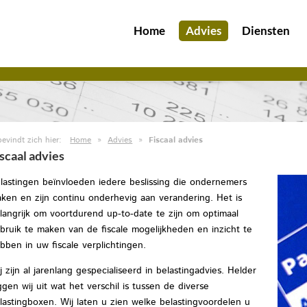
Home
Advies
Diensten
bevindt zich hier:
Home
»
Advies
»
Fiscaal advies
iscaal advies
lastingen beïnvloeden iedere beslissing die ondernemers
ken en zijn continu onderhevig aan verandering. Het is
langrijk om voortdurend up-to-date te zijn om optimaal
bruik te maken van de fiscale mogelijkheden en inzicht te
bben in uw fiscale verplichtingen.
j zijn al jarenlang gespecialiseerd in belastingadvies. Helder
ggen wij uit wat het verschil is tussen de diverse
lastingboxen. Wij laten u zien welke belastingvoordelen u