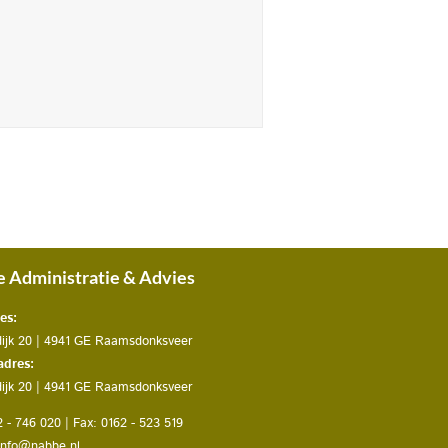
 Administratie & Advies
es:
dijk 20 | 4941 GE Raamsdonksveer
adres:
dijk 20 | 4941 GE Raamsdonksveer
2 - 746 020 | Fax: 0162 - 523 519
info@nabbe.nl